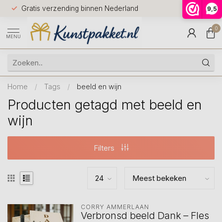
Voor 12.0
Gratis verzending binnen Nederland
9,5
9.5
huis
0
MENU
Home
/
Tags
/
beeld en wijn
Producten getagd met beeld en
wijn
Filters
CORRY AMMERLAAN
Verbronsd beeld Dank – Fles