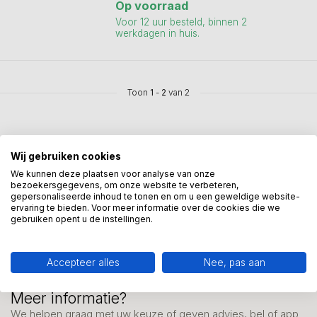
Op voorraad
Voor 12 uur besteld, binnen 2
werkdagen in huis.
Toon
1
-
2
van 2
Wij gebruiken cookies
We kunnen deze plaatsen voor analyse van onze
bezoekersgegevens, om onze website te verbeteren,
Mis onze nieuwsbrief niet
gepersonaliseerde inhoud te tonen en om u een geweldige website-
Schrijf je in en ontvang onze nieuwe aanbiedingen
ervaring te bieden. Voor meer informatie over de cookies die we
gebruiken opent u de instellingen.
Accepteer alles
Nee, pas aan
Meer informatie?
We helpen graag met uw keuze of geven advies, bel of app