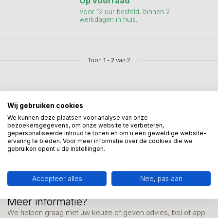
Op voorraad
Voor 12 uur besteld, binnen 2
werkdagen in huis.
Toon
1
-
2
van 2
Wij gebruiken cookies
We kunnen deze plaatsen voor analyse van onze
Mis onze nieuwsbrief niet
bezoekersgegevens, om onze website te verbeteren,
gepersonaliseerde inhoud te tonen en om u een geweldige website-
Schrijf je in en ontvang onze nieuwe aanbiedingen
ervaring te bieden. Voor meer informatie over de cookies die we
gebruiken opent u de instellingen.
Accepteer alles
Nee, pas aan
Meer informatie?
We helpen graag met uw keuze of geven advies, bel of app