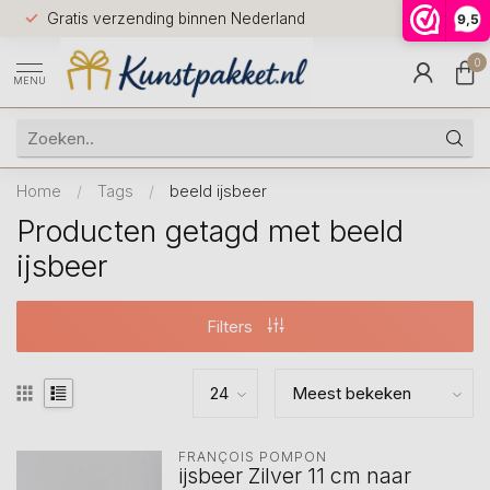
Voor 12.0
Gratis verzending binnen Nederland
9,5
9.5
huis
0
MENU
Home
/
Tags
/
beeld ijsbeer
Producten getagd met beeld
ijsbeer
Filters
FRANÇOIS POMPON
ijsbeer Zilver 11 cm naar