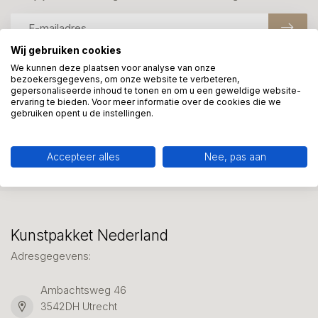
Wij gebruiken cookies
We kunnen deze plaatsen voor analyse van onze
bezoekersgegevens, om onze website te verbeteren,
Meer informatie?
gepersonaliseerde inhoud te tonen en om u een geweldige website-
We helpen graag met uw keuze of geven advies, bel of app
ervaring te bieden. Voor meer informatie over de cookies die we
gebruiken opent u de instellingen.
ons 7 dagen per week: 06-23643267
Klantenservice
Accepteer alles
Nee, pas aan
Kunstpakket Nederland
Adresgegevens:
Ambachtsweg 46
3542DH Utrecht