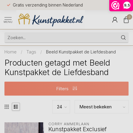
Voor 12.0
Gratis verzending binnen Nederland
9,5
9.5
huis
0
MENU
Home
/
Tags
/
Beeld Kunstpakket de Liefdesband
Producten getagd met Beeld
Kunstpakket de Liefdesband
Filters
CORRY AMMERLAAN
Kunstpakket Exclusief