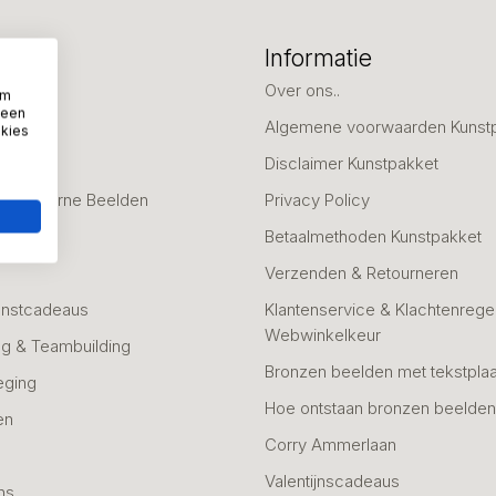
eën
Informatie
deaus
Over ons..
om
 een
Algemene voorwaarden Kunst
okies
fscheid
Disclaimer Kunstpakket
 & Moderne Beelden
Privacy Policy
Betaalmethoden Kunstpakket
Verzenden & Retourneren
unstcadeaus
Klantenservice & Klachtenregel
Webwinkelkeur
g & Teambuilding
Bronzen beelden met tekstplaa
eging
Hoe ontstaan bronzen beelde
en
Corry Ammerlaan
n
Valentijnscadeaus
ns