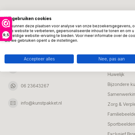
Kunstpakket Nederland
Categori
Wij gebruiken cookies
Adresgegevens:
Zakelijke Ca
We kunnen deze plaatsen voor analyse van onze bezoekersgegevens, 
onze website te verbeteren, gepersonaliseerde inhoud te tonen en om u
Bedanken
9,5
geweldige website-ervaring te bieden. Voor meer informatie over de co
Ambachtsweg 46
die we gebruiken opent u de instellingen.
Jubileum & A
3542DH Utrecht
Nederland
Alle Bronzen
Accepteer alles
Nee, pas aan
Geslaagd
06 23643267
Huwelijk
Bijzondere k
06 23643267
Samenwerkin
info@kunstpakket.nl
Zorg & Verpl
Familiebeeld
Sportbeelde
Exclusief Bro