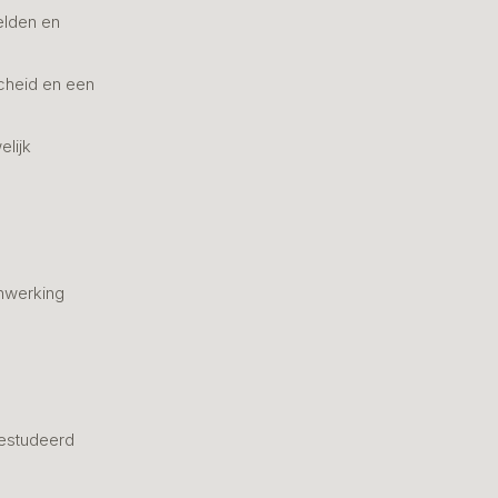
elden en
cheid en een
elijk
nwerking
estudeerd