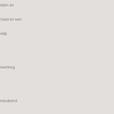
elden en
cheid en een
elijk
nwerking
estudeerd