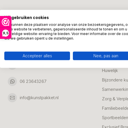
Kunstpakket Nederland
Categori
Wij gebruiken cookies
Adresgegevens:
Zakelijke Ca
We kunnen deze plaatsen voor analyse van onze bezoekersgegevens, 
onze website te verbeteren, gepersonaliseerde inhoud te tonen en om u
Bedanken
9,5
geweldige website-ervaring te bieden. Voor meer informatie over de co
Ambachtsweg 46
die we gebruiken opent u de instellingen.
Jubileum & A
3542DH Utrecht
Nederland
Alle Bronzen
Accepteer alles
Nee, pas aan
Geslaagd
06 23643267
Huwelijk
Bijzondere k
06 23643267
Samenwerkin
info@kunstpakket.nl
Zorg & Verpl
Familiebeeld
Sportbeelde
Exclusief Bro