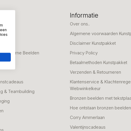
eën
Informatie
deaus
Over ons..
om
 een
Algemene voorwaarden Kunst
okies
fscheid
Disclaimer Kunstpakket
 & Moderne Beelden
Privacy Policy
Betaalmethoden Kunstpakket
Verzenden & Retourneren
unstcadeaus
Klantenservice & Klachtenregel
Webwinkelkeur
g & Teambuilding
Bronzen beelden met tekstplaa
eging
Hoe ontstaan bronzen beelde
en
Corry Ammerlaan
n
Valentijnscadeaus
ns