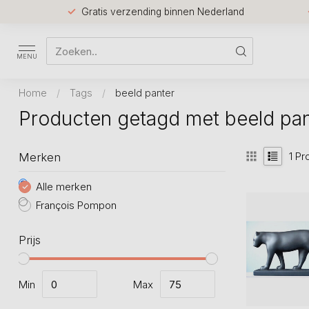
Gratis verzending binnen Nederland
MENU
Home
/
Tags
/
beeld panter
Producten getagd met beeld pan
1
Pr
Merken
Alle merken
François Pompon
Prijs
Min
Max