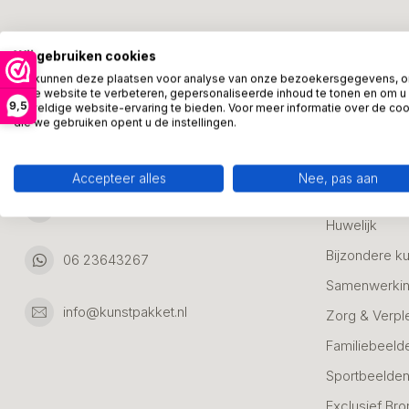
Kunstpakket Nederland
Categori
Wij gebruiken cookies
Adresgegevens:
Zakelijke Ca
We kunnen deze plaatsen voor analyse van onze bezoekersgegevens, 
onze website te verbeteren, gepersonaliseerde inhoud te tonen en om u
Bedanken
9,5
geweldige website-ervaring te bieden. Voor meer informatie over de co
Ambachtsweg 46
die we gebruiken opent u de instellingen.
Jubileum & A
3542DH Utrecht
Nederland
Alle Bronzen
Accepteer alles
Nee, pas aan
Geslaagd
06 23643267
Huwelijk
Bijzondere k
06 23643267
Samenwerkin
info@kunstpakket.nl
Zorg & Verpl
Familiebeeld
Sportbeelde
Exclusief Bro