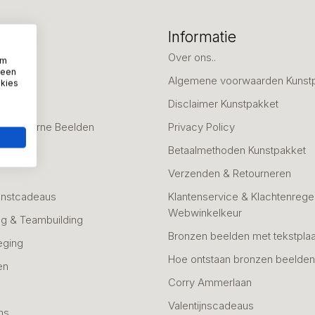
eën
Informatie
deaus
Over ons..
om
 een
Algemene voorwaarden Kunst
okies
fscheid
Disclaimer Kunstpakket
 & Moderne Beelden
Privacy Policy
Betaalmethoden Kunstpakket
Verzenden & Retourneren
unstcadeaus
Klantenservice & Klachtenregel
Webwinkelkeur
g & Teambuilding
Bronzen beelden met tekstplaa
eging
Hoe ontstaan bronzen beelde
en
Corry Ammerlaan
n
Valentijnscadeaus
ns