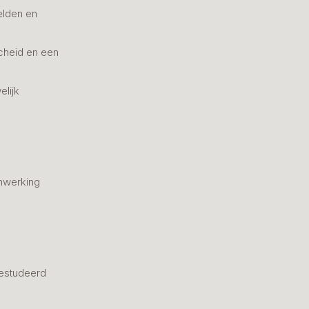
elden en
cheid en een
elijk
nwerking
estudeerd