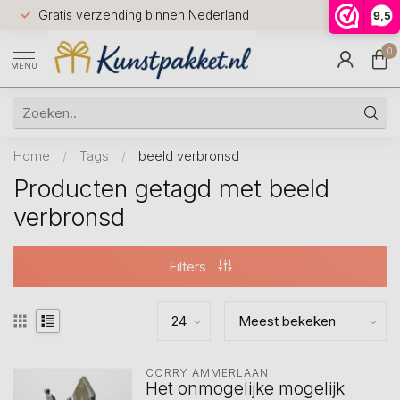
Voor 12.0
Gratis verzending binnen Nederland
9,5
9.5
huis
0
MENU
Home
/
Tags
/
beeld verbronsd
Producten getagd met beeld
verbronsd
Filters
CORRY AMMERLAAN
Het onmogelijke mogelijk