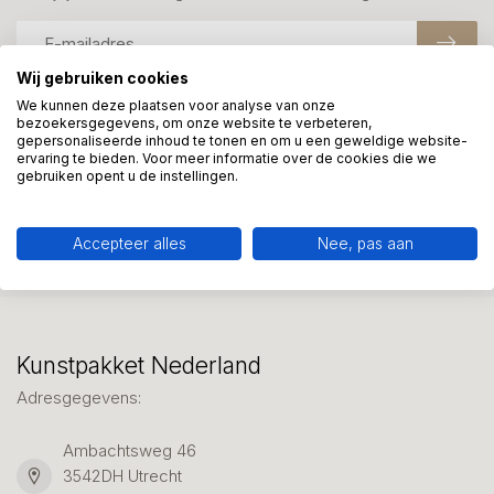
Wij gebruiken cookies
We kunnen deze plaatsen voor analyse van onze
bezoekersgegevens, om onze website te verbeteren,
Meer informatie?
gepersonaliseerde inhoud te tonen en om u een geweldige website-
We helpen graag met uw keuze of geven advies, bel of app
ervaring te bieden. Voor meer informatie over de cookies die we
gebruiken opent u de instellingen.
ons 7 dagen per week: 06-23643267
Klantenservice
Accepteer alles
Nee, pas aan
Kunstpakket Nederland
Adresgegevens:
Ambachtsweg 46
3542DH Utrecht