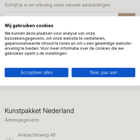
Schrijf je in en ontvang onze nieuwe aanbiedingen
Wij gebruiken cookies
We kunnen deze plaatsen voor analyse van onze
bezoekersgegevens, om onze website te verbeteren,
gepersonaliseerde inhoud te tonen en om u een geweldige website-
Meer informatie?
ervaring te bieden. Voor meer informatie over de cookies die we
We helpen graag met uw keuze of geven advies, bel of app
gebruiken opent u de instellingen.
ons 7 dagen per week: 06-23643267
Accepteer alles
Nee, pas aan
Klantenservice
Kunstpakket Nederland
Adresgegevens:
Ambachtsweg 46