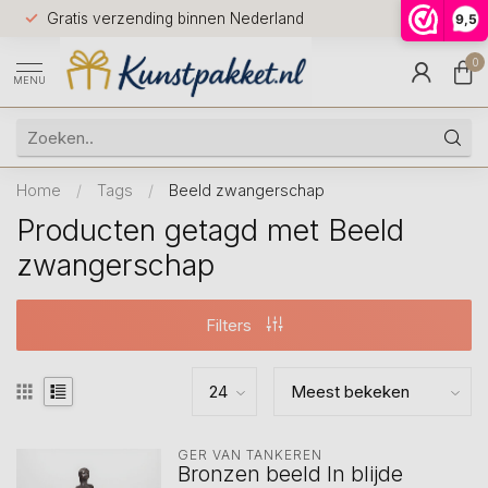
Voor 12.0
Gratis verzending binnen Nederland
9,5
9.5
huis
0
MENU
Home
/
Tags
/
Beeld zwangerschap
Producten getagd met Beeld
zwangerschap
Filters
GER VAN TANKEREN
Bronzen beeld In blijde