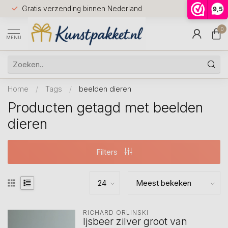
Voor 12.0
Gratis verzending binnen Nederland
9,5
9.5
huis
0
MENU
Home
/
Tags
/
beelden dieren
Producten getagd met beelden
dieren
Filters
RICHARD ORLINSKI
Ijsbeer zilver groot van