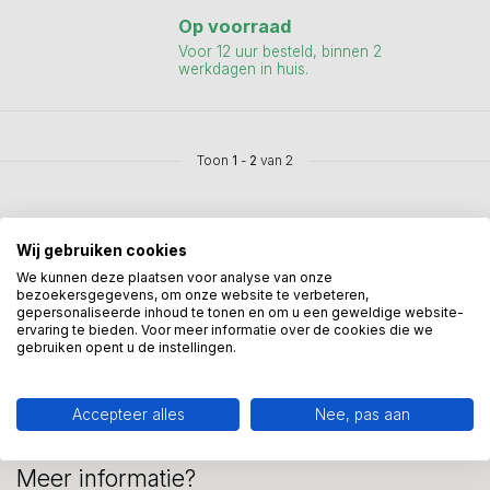
Op voorraad
Voor 12 uur besteld, binnen 2
werkdagen in huis.
Toon
1
-
2
van 2
Wij gebruiken cookies
We kunnen deze plaatsen voor analyse van onze
bezoekersgegevens, om onze website te verbeteren,
Mis onze nieuwsbrief niet
gepersonaliseerde inhoud te tonen en om u een geweldige website-
ervaring te bieden. Voor meer informatie over de cookies die we
Schrijf je in en ontvang onze nieuwe aanbiedingen
gebruiken opent u de instellingen.
Accepteer alles
Nee, pas aan
Meer informatie?