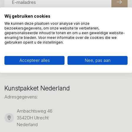
Wij gebruiken cookies
We kunnen deze plaatsen voor analyse van onze
Meer informatie?
bezoekersgegevens, om onze website te verbeteren,
We helpen graag met uw keuze of geven advies, bel of app
gepersonaliseerde inhoud te tonen en om u een geweldige website-
ervaring te bieden. Voor meer informatie over de cookies die we
ons 7 dagen per week: 06-23643267
gebruiken opent u de instellingen.
Klantenservice
Accepteer alles
Nee, pas aan
Kunstpakket Nederland
Adresgegevens:
Ambachtsweg 46
3542DH Utrecht
Nederland