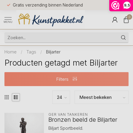
Voor 12.0
Gratis verzending binnen Nederland
9,5
9.5
huis
0
MENU
Home
/
Tags
/
Biljarter
Producten getagd met Biljarter
Filters
GER VAN TANKEREN
Bronzen beeld de Biljarter
Biljart Sportbeeld.