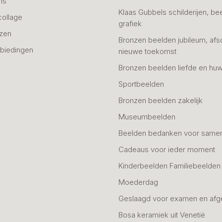
ns
Klaas Gubbels schilderijen, be
collage
grafiek
azen
Bronzen beelden jubileum, afs
biedingen
nieuwe toekomst
Bronzen beelden liefde en huw
Sportbeelden
Bronzen beelden zakelijk
Museumbeelden
Beelden bedanken voor same
Cadeaus voor ieder moment
Kinderbeelden Familiebeelden
Moederdag
Geslaagd voor examen en afg
Bosa keramiek uit Venetië