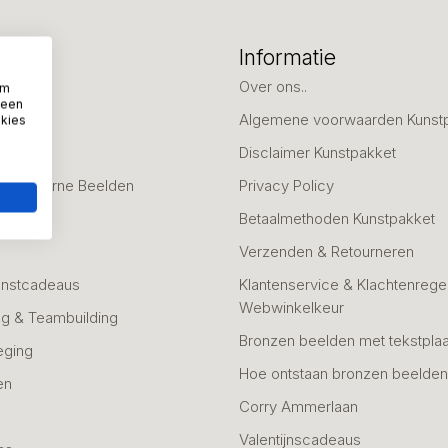
eën
Informatie
deaus
Over ons..
om
 een
Algemene voorwaarden Kunst
okies
fscheid
Disclaimer Kunstpakket
 & Moderne Beelden
Privacy Policy
Betaalmethoden Kunstpakket
Verzenden & Retourneren
unstcadeaus
Klantenservice & Klachtenregel
Webwinkelkeur
g & Teambuilding
Bronzen beelden met tekstplaa
eging
Hoe ontstaan bronzen beelde
en
Corry Ammerlaan
n
Valentijnscadeaus