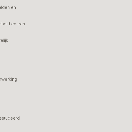
elden en
cheid en een
elijk
nwerking
estudeerd