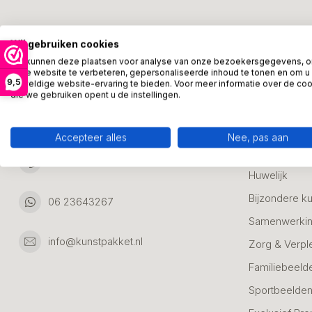
Kunstpakket Nederland
Categori
Wij gebruiken cookies
Adresgegevens:
Zakelijke Ca
We kunnen deze plaatsen voor analyse van onze bezoekersgegevens, 
onze website te verbeteren, gepersonaliseerde inhoud te tonen en om u
Bedanken
9,5
geweldige website-ervaring te bieden. Voor meer informatie over de co
Ambachtsweg 46
die we gebruiken opent u de instellingen.
Jubileum & A
3542DH Utrecht
Nederland
Alle Bronzen
Accepteer alles
Nee, pas aan
Geslaagd
06 23643267
Huwelijk
Bijzondere k
06 23643267
Samenwerkin
info@kunstpakket.nl
Zorg & Verpl
Familiebeeld
Sportbeelde