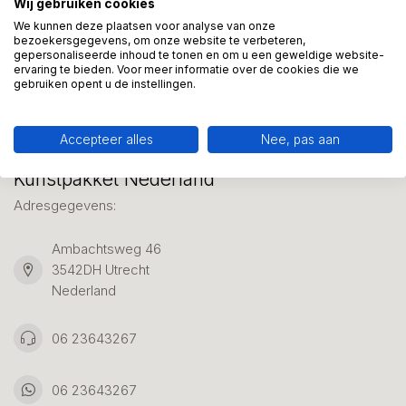
Wij gebruiken cookies
We helpen graag met uw keuze of geven advies, bel of app
ons 7 dagen per week: 06-23643267
We kunnen deze plaatsen voor analyse van onze
bezoekersgegevens, om onze website te verbeteren,
gepersonaliseerde inhoud te tonen en om u een geweldige website-
ervaring te bieden. Voor meer informatie over de cookies die we
Klantenservice
gebruiken opent u de instellingen.
Accepteer alles
Nee, pas aan
Kunstpakket Nederland
Adresgegevens:
Ambachtsweg 46
3542DH Utrecht
Nederland
06 23643267
06 23643267