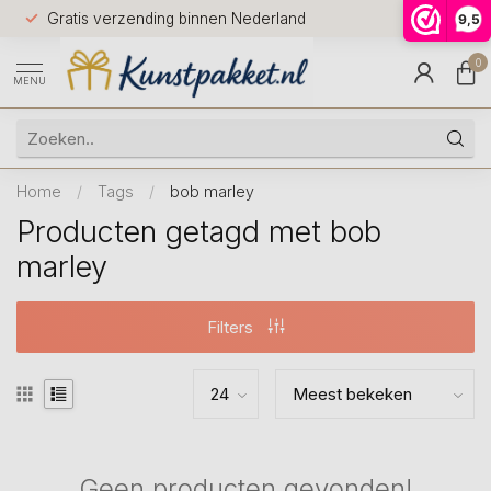
Voor 12.0
Gratis verzending binnen Nederland
9,5
9.5
huis
0
MENU
Home
/
Tags
/
bob marley
Producten getagd met bob
marley
Filters
Geen producten gevonden!