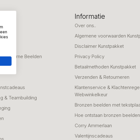
eën
Informatie
deaus
Over ons..
om
 een
Algemene voorwaarden Kunst
okies
fscheid
Disclaimer Kunstpakket
 & Moderne Beelden
Privacy Policy
Betaalmethoden Kunstpakket
Verzenden & Retourneren
unstcadeaus
Klantenservice & Klachtenregel
Webwinkelkeur
g & Teambuilding
Bronzen beelden met tekstplaa
eging
Hoe ontstaan bronzen beelde
en
Corry Ammerlaan
n
Valentijnscadeaus
ns