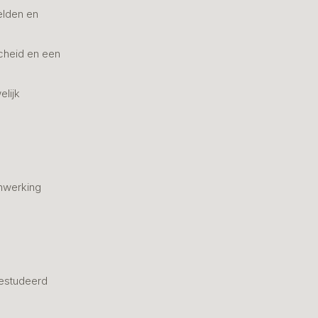
elden en
cheid en een
elijk
nwerking
estudeerd