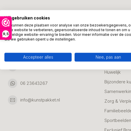
Kunstpakket Nederland
Categori
Wij gebruiken cookies
Adresgegevens:
Zakelijke Ca
We kunnen deze plaatsen voor analyse van onze bezoekersgegevens, 
onze website te verbeteren, gepersonaliseerde inhoud te tonen en om u
Bedanken
9,5
geweldige website-ervaring te bieden. Voor meer informatie over de co
Ambachtsweg 46
die we gebruiken opent u de instellingen.
Jubileum & A
3542DH Utrecht
Nederland
Alle Bronzen
Accepteer alles
Nee, pas aan
Geslaagd
06 23643267
Huwelijk
Bijzondere k
06 23643267
Samenwerkin
info@kunstpakket.nl
Zorg & Verpl
Familiebeeld
Sportbeelde
Exclusief Bro