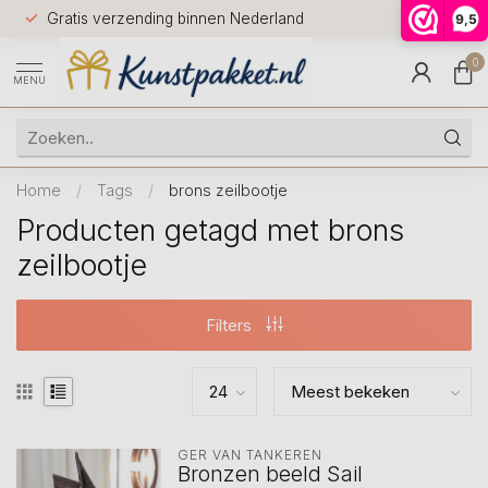
Voor 12.0
Gratis verzending binnen Nederland
9,5
9.5
huis
0
MENU
Home
/
Tags
/
brons zeilbootje
Producten getagd met brons
zeilbootje
Filters
GER VAN TANKEREN
Bronzen beeld Sail