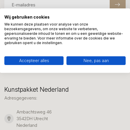
Wij gebruiken cookies
We kunnen deze plaatsen voor analyse van onze
Meer informatie?
bezoekersgegevens, om onze website te verbeteren,
gepersonaliseerde inhoud te tonen en om u een geweldige website-
We helpen graag met uw keuze of geven advies, bel of app
ervaring te bieden. Voor meer informatie over de cookies die we
ons 7 dagen per week: 06-23643267
gebruiken opent u de instellingen.
Klantenservice
Accepteer alles
Nee, pas aan
Kunstpakket Nederland
Adresgegevens:
Ambachtsweg 46
3542DH Utrecht
Nederland