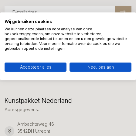
Wij gebruiken cookies
We kunnen deze plaatsen voor analyse van onze
bezoekersgegevens, om onze website te verbeteren,
Meer informatie?
gepersonaliseerde inhoud te tonen en om u een geweldige website-
We helpen graag met uw keuze of geven advies, bel of app
ervaring te bieden. Voor meer informatie over de cookies die we
gebruiken opent u de instellingen.
ons 7 dagen per week: 06-23643267
Klantenservice
Accepteer alles
Nee, pas aan
Kunstpakket Nederland
Adresgegevens:
Ambachtsweg 46
3542DH Utrecht