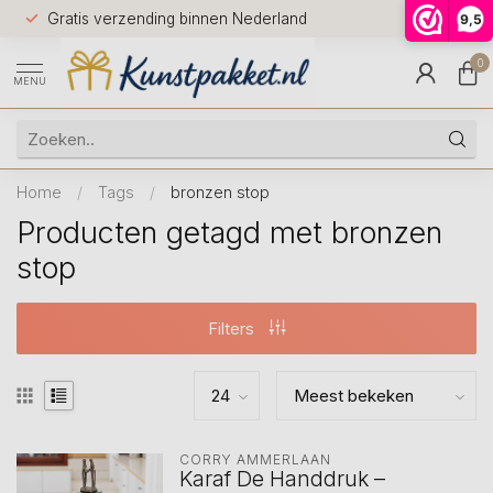
Voor 12.0
Gratis verzending binnen Nederland
9,5
9.5
huis
0
MENU
Home
/
Tags
/
bronzen stop
Producten getagd met bronzen
stop
Filters
CORRY AMMERLAAN
Karaf De Handdruk –