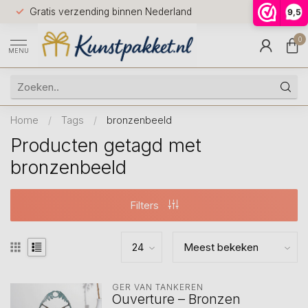
Voor 12.0
Gratis verzending binnen Nederland
9,5
9.5
huis
0
MENU
Home
/
Tags
/
bronzenbeeld
Producten getagd met
bronzenbeeld
Filters
GER VAN TANKEREN
Ouverture – Bronzen