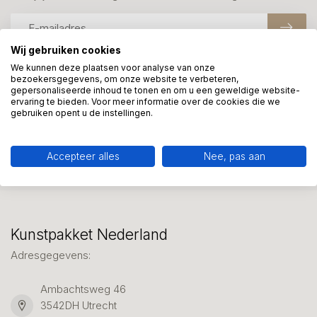
Wij gebruiken cookies
We kunnen deze plaatsen voor analyse van onze
bezoekersgegevens, om onze website te verbeteren,
Meer informatie?
gepersonaliseerde inhoud te tonen en om u een geweldige website-
We helpen graag met uw keuze of geven advies, bel of app
ervaring te bieden. Voor meer informatie over de cookies die we
gebruiken opent u de instellingen.
ons 7 dagen per week: 06-23643267
Klantenservice
Accepteer alles
Nee, pas aan
Kunstpakket Nederland
Adresgegevens:
Ambachtsweg 46
3542DH Utrecht