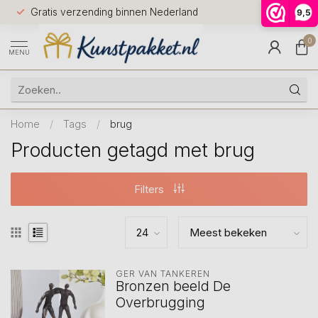
Voor 12.0
Gratis verzending binnen Nederland
9,5
9.5
huis
0
MENU
Home
/
Tags
/
brug
Producten getagd met brug
Filters
GER VAN TANKEREN
Bronzen beeld De
Overbrugging