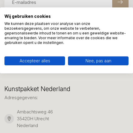
Wij gebruiken cookies
We kunnen deze plaatsen voor analyse van onze
Meer informatie?
bezoekersgegevens, om onze website te verbeteren,
We helpen graag met uw keuze of geven advies, bel of app
gepersonaliseerde inhoud te tonen en om u een geweldige website-
ervaring te bieden. Voor meer informatie over de cookies die we
ons 7 dagen per week: 06-23643267
gebruiken opent u de instellingen.
Klantenservice
Accepteer alles
Nee, pas aan
Kunstpakket Nederland
Adresgegevens:
Ambachtsweg 46
3542DH Utrecht
Nederland