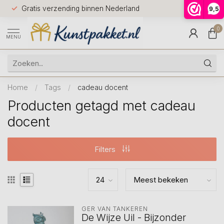
Voor 12.0
Gratis verzending binnen Nederland
9,5
9.5
huis
0
MENU
Home
/
Tags
/
cadeau docent
Producten getagd met cadeau
docent
Filters
GER VAN TANKEREN
De Wijze Uil - Bijzonder