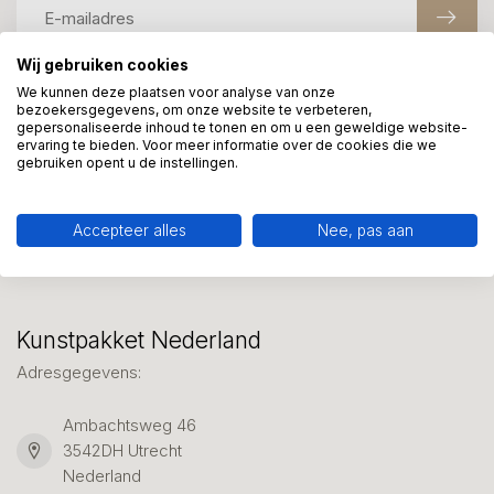
Wij gebruiken cookies
We kunnen deze plaatsen voor analyse van onze
Meer informatie?
bezoekersgegevens, om onze website te verbeteren,
gepersonaliseerde inhoud te tonen en om u een geweldige website-
We helpen graag met uw keuze of geven advies, bel of app
ervaring te bieden. Voor meer informatie over de cookies die we
ons 7 dagen per week: 06-23643267
gebruiken opent u de instellingen.
Klantenservice
Accepteer alles
Nee, pas aan
Kunstpakket Nederland
Adresgegevens:
Ambachtsweg 46
3542DH Utrecht
Nederland