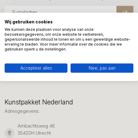
Wij gebruiken cookies
We kunnen deze plaatsen voor analyse van onze
bezoekersgegevens, om onze website te verbeteren,
Meer informatie?
gepersonaliseerde inhoud te tonen en om u een geweldige website-
We helpen graag met uw keuze of geven advies, bel of app
ervaring te bieden. Voor meer informatie over de cookies die we
gebruiken opent u de instellingen.
ons 7 dagen per week: 06-23643267
Klantenservice
Accepteer alles
Nee, pas aan
Kunstpakket Nederland
Adresgegevens:
Ambachtsweg 46
3542DH Utrecht