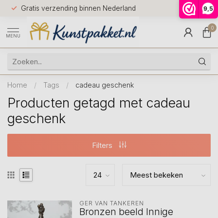
Voor 12.0
Gratis verzending binnen Nederland
9,5
9.5
huis
0
MENU
Home
/
Tags
/
cadeau geschenk
Producten getagd met cadeau
geschenk
Filters
GER VAN TANKEREN
Bronzen beeld Innige