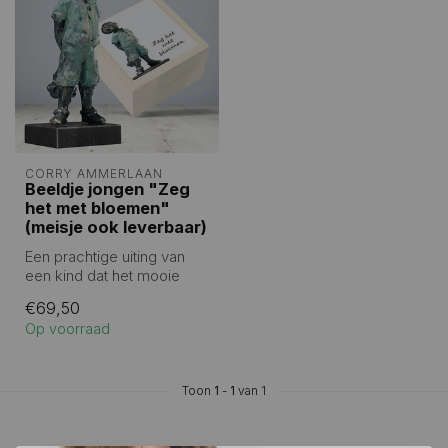
CORRY AMMERLAAN
Beeldje jongen "Zeg
het met bloemen"
(meisje ook leverbaar)
Een prachtige uiting van
een kind dat het mooie
boeket bloemen weg wil
€69,50
geven.
Op voorraad
...
Toon
1
-
1
van 1