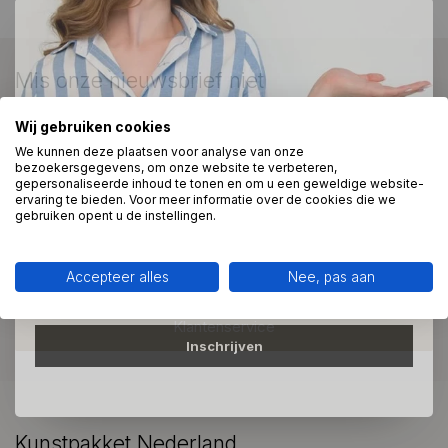
Mis onze nieuwsbrief niet
Schrijf je in en ontvang onze nieuwe aanbiedingen
Wij gebruiken cookies
Direct 10% korting op je bestelling
We kunnen deze plaatsen voor analyse van onze
bezoekersgegevens, om onze website te verbeteren,
gepersonaliseerde inhoud te tonen en om u een geweldige website-
Schrijf je in voor onze nieuwsbrief om op de hoogte te
ervaring te bieden. Voor meer informatie over de cookies die we
blijven over onze nieuwe producten, en ontvang 10%
gebruiken opent u de instellingen.
korting op je aankoop! 😀
Meer informatie?
We helpen graag met uw keuze of geven advies, bel of app
ons 7 dagen per week: 06-23643267
Accepteer alles
Nee, pas aan
Klantenservice
Inschrijven
Kunstpakket Nederland