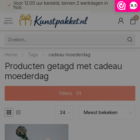
Voor 12.00 uur besteld, binnen 2 werkdagen in
7 dagen 
9,5
9.5
huis
0
MENU
Home
/
Tags
/
cadeau moederdag
Producten getagd met cadeau
moederdag
Filters