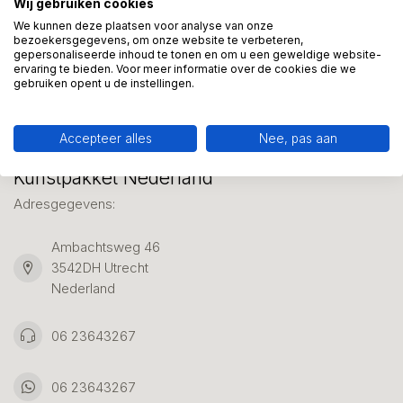
Wij gebruiken cookies
We helpen graag met uw keuze of geven advies, bel of app
ons 7 dagen per week: 06-23643267
We kunnen deze plaatsen voor analyse van onze
bezoekersgegevens, om onze website te verbeteren,
gepersonaliseerde inhoud te tonen en om u een geweldige website-
ervaring te bieden. Voor meer informatie over de cookies die we
Klantenservice
gebruiken opent u de instellingen.
Accepteer alles
Nee, pas aan
Kunstpakket Nederland
Adresgegevens:
Ambachtsweg 46
3542DH Utrecht
Nederland
06 23643267
06 23643267