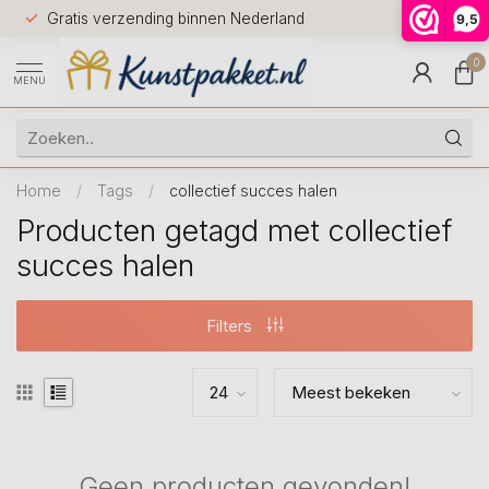
Voor 12.0
Gratis verzending binnen Nederland
9,5
9.5
huis
0
MENU
Home
/
Tags
/
collectief succes halen
Producten getagd met collectief
succes halen
Filters
Geen producten gevonden!