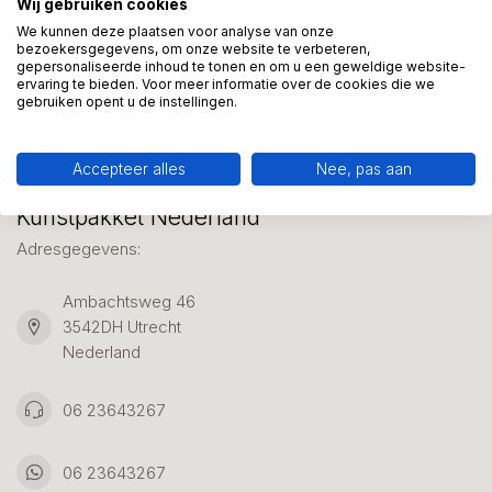
Wij gebruiken cookies
We helpen graag met uw keuze of geven advies, bel of app
ons 7 dagen per week: 06-23643267
We kunnen deze plaatsen voor analyse van onze
bezoekersgegevens, om onze website te verbeteren,
gepersonaliseerde inhoud te tonen en om u een geweldige website-
ervaring te bieden. Voor meer informatie over de cookies die we
Klantenservice
gebruiken opent u de instellingen.
Accepteer alles
Nee, pas aan
Kunstpakket Nederland
Adresgegevens:
Ambachtsweg 46
3542DH Utrecht
Nederland
06 23643267
06 23643267