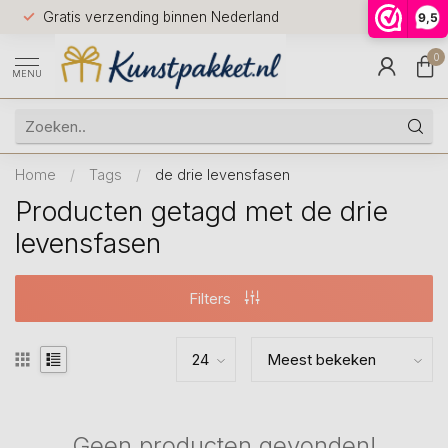
Voor 12.0
Gratis verzending binnen Nederland
9,5
9.5
huis
0
MENU
Home
/
Tags
/
de drie levensfasen
Producten getagd met de drie
levensfasen
Filters
Geen producten gevonden!