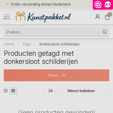
Voor 12.0
Gratis verzending binnen Nederland
9,5
9.5
huis
0
MENU
Home
/
Tags
/
donkersloot schilderijen
Producten getagd met
donkersloot schilderijen
Filters
Geen producten gevonden!