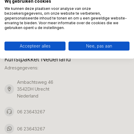
Wij gebruiken cookies
We helpen graag met uw keuze of geven advies, bel of app
ons 7 dagen per week: 06-23643267
We kunnen deze plaatsen voor analyse van onze
bezoekersgegevens, om onze website te verbeteren,
gepersonaliseerde inhoud te tonen en om u een geweldige website-
ervaring te bieden. Voor meer informatie over de cookies die we
Klantenservice
gebruiken opent u de instellingen.
Accepteer alles
Nee, pas aan
Kunstpakket Nederland
Adresgegevens:
Ambachtsweg 46
3542DH Utrecht
Nederland
06 23643267
06 23643267