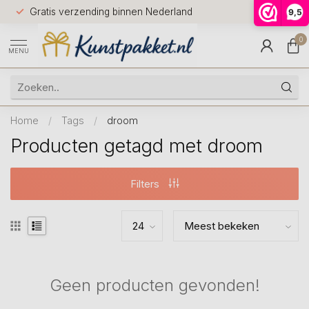
Voor 12.0
Gratis verzending binnen Nederland
9,5
9.5
huis
0
MENU
Home
/
Tags
/
droom
Producten getagd met droom
Filters
Geen producten gevonden!