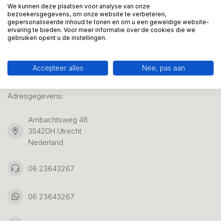
We kunnen deze plaatsen voor analyse van onze
bezoekersgegevens, om onze website te verbeteren,
gepersonaliseerde inhoud te tonen en om u een geweldige website-
Klantenservice
ervaring te bieden. Voor meer informatie over de cookies die we
gebruiken opent u de instellingen.
Accepteer alles
Nee, pas aan
Kunstpakket Nederland
Adresgegevens:
Ambachtsweg 46
3542DH Utrecht
Nederland
06 23643267
06 23643267