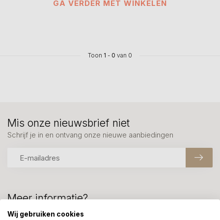
GA VERDER MET WINKELEN
Toon
1
-
0
van 0
Mis onze nieuwsbrief niet
Schrijf je in en ontvang onze nieuwe aanbiedingen
Meer informatie?
We helpen graag met uw keuze of geven advies, bel of app
Wij gebruiken cookies
ons 7 dagen per week: 06-23643267