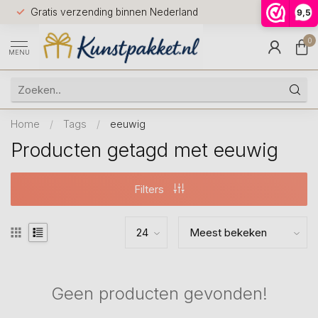
Voor 12.0
Gratis verzending binnen Nederland
9,5
9.5
huis
0
MENU
Home
/
Tags
/
eeuwig
Producten getagd met eeuwig
Filters
Geen producten gevonden!