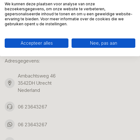
We kunnen deze plaatsen voor analyse van onze
bezoekersgegevens, om onze website te verbeteren,
gepersonaliseerde inhoud te tonen en om u een geweldige website-
Klantenservice
ervaring te bieden. Voor meer informatie over de cookies die we
gebruiken opent u de instellingen.
Accepteer alles
Nee, pas aan
Kunstpakket Nederland
Adresgegevens:
Ambachtsweg 46
3542DH Utrecht
Nederland
06 23643267
06 23643267