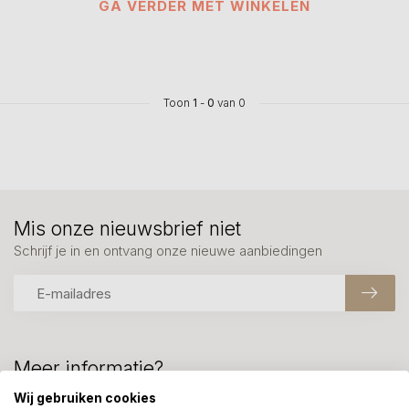
GA VERDER MET WINKELEN
Toon
1
-
0
van 0
Mis onze nieuwsbrief niet
Schrijf je in en ontvang onze nieuwe aanbiedingen
Meer informatie?
We helpen graag met uw keuze of geven advies, bel of app
Wij gebruiken cookies
ons 7 dagen per week: 06-23643267