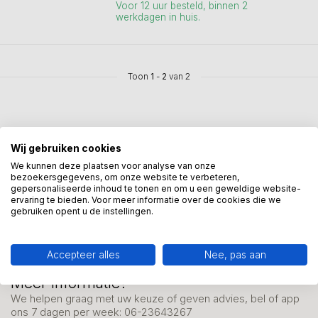
Voor 12 uur besteld, binnen 2
werkdagen in huis.
Toon
1
-
2
van 2
Wij gebruiken cookies
We kunnen deze plaatsen voor analyse van onze
Mis onze nieuwsbrief niet
bezoekersgegevens, om onze website te verbeteren,
gepersonaliseerde inhoud te tonen en om u een geweldige website-
Schrijf je in en ontvang onze nieuwe aanbiedingen
ervaring te bieden. Voor meer informatie over de cookies die we
gebruiken opent u de instellingen.
Accepteer alles
Nee, pas aan
Meer informatie?
We helpen graag met uw keuze of geven advies, bel of app
ons 7 dagen per week: 06-23643267