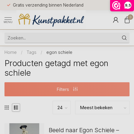
Voor 12.0
Gratis verzending binnen Nederland
9,5
9.5
huis
0
MENU
Home
/
Tags
/
egon schiele
Producten getagd met egon
schiele
Filters
Beeld naar Egon Schiele –