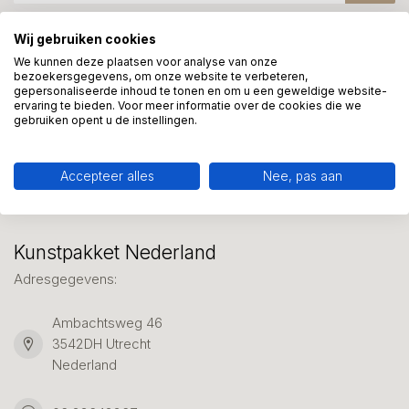
Wij gebruiken cookies
Meer informatie?
We kunnen deze plaatsen voor analyse van onze
bezoekersgegevens, om onze website te verbeteren,
We helpen graag met uw keuze of geven advies, bel of app
gepersonaliseerde inhoud te tonen en om u een geweldige website-
ons 7 dagen per week: 06-23643267
ervaring te bieden. Voor meer informatie over de cookies die we
gebruiken opent u de instellingen.
Klantenservice
Accepteer alles
Nee, pas aan
Kunstpakket Nederland
Adresgegevens:
Ambachtsweg 46
3542DH Utrecht
Nederland