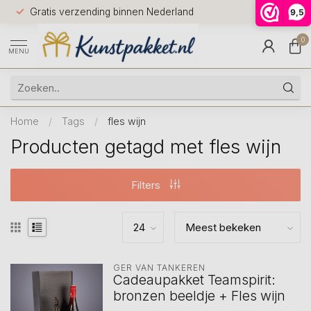
Voor 12.0
Gratis verzending binnen Nederland
9,5
9.5
huis
0
MENU
Home
/
Tags
/
fles wijn
Producten getagd met fles wijn
Filters
GER VAN TANKEREN
Cadeaupakket Teamspirit:
bronzen beeldje + Fles wijn