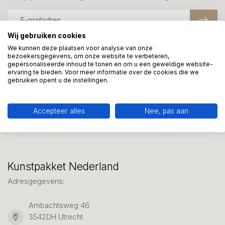
Wij gebruiken cookies
We kunnen deze plaatsen voor analyse van onze
bezoekersgegevens, om onze website te verbeteren,
Meer informatie?
gepersonaliseerde inhoud te tonen en om u een geweldige website-
We helpen graag met uw keuze of geven advies, bel of app
ervaring te bieden. Voor meer informatie over de cookies die we
gebruiken opent u de instellingen.
ons 7 dagen per week: 06-23643267
Klantenservice
Accepteer alles
Nee, pas aan
Kunstpakket Nederland
Adresgegevens:
Ambachtsweg 46
3542DH Utrecht