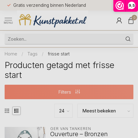
Voor 12.0
Gratis verzending binnen Nederland
9,5
9.5
huis
0
MENU
Home
/
Tags
/
frisse start
Producten getagd met frisse
start
Filters
GER VAN TANKEREN
Ouverture – Bronzen