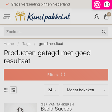
Voor 12.0
Gratis verzending binnen Nederland
9,5
9.5
huis
0
MENU
Home
/
Tags
/
goed resultaat
Producten getagd met goed
resultaat
Filters
GER VAN TANKEREN
Beeld Succes