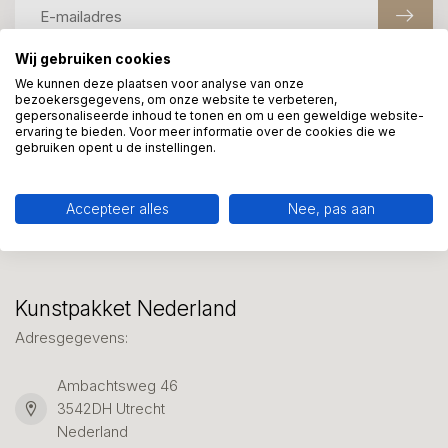
Wij gebruiken cookies
We kunnen deze plaatsen voor analyse van onze
Meer informatie?
bezoekersgegevens, om onze website te verbeteren,
gepersonaliseerde inhoud te tonen en om u een geweldige website-
We helpen graag met uw keuze of geven advies, bel of app
ervaring te bieden. Voor meer informatie over de cookies die we
ons 7 dagen per week: 06-23643267
gebruiken opent u de instellingen.
Klantenservice
Accepteer alles
Nee, pas aan
Kunstpakket Nederland
Adresgegevens:
Ambachtsweg 46
3542DH Utrecht
Nederland