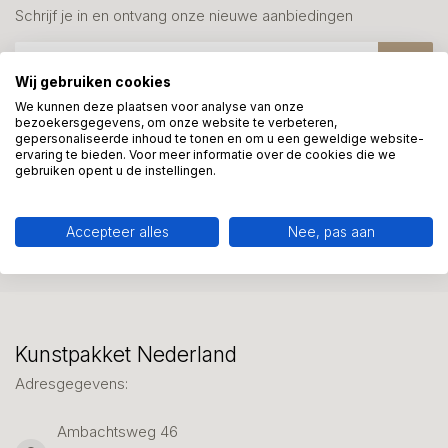
Schrijf je in en ontvang onze nieuwe aanbiedingen
Wij gebruiken cookies
We kunnen deze plaatsen voor analyse van onze
bezoekersgegevens, om onze website te verbeteren,
gepersonaliseerde inhoud te tonen en om u een geweldige website-
Meer informatie?
ervaring te bieden. Voor meer informatie over de cookies die we
We helpen graag met uw keuze of geven advies, bel of app
gebruiken opent u de instellingen.
ons 7 dagen per week: 06-23643267
Accepteer alles
Nee, pas aan
Klantenservice
Kunstpakket Nederland
Adresgegevens:
Ambachtsweg 46