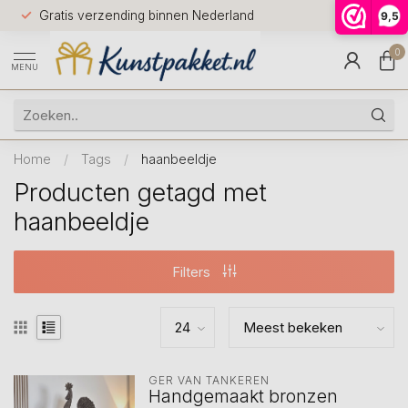
Voor 12.0
Gratis verzending binnen Nederland
9,5
9.5
huis
0
MENU
Home
/
Tags
/
haanbeeldje
Producten getagd met
haanbeeldje
Filters
GER VAN TANKEREN
Handgemaakt bronzen