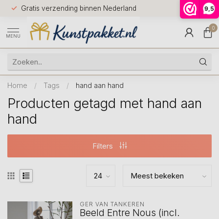
Voor 12.0
Gratis verzending binnen Nederland
9,5
9.5
huis
0
MENU
Home
/
Tags
/
hand aan hand
Producten getagd met hand aan
hand
Filters
GER VAN TANKEREN
Beeld Entre Nous (incl.