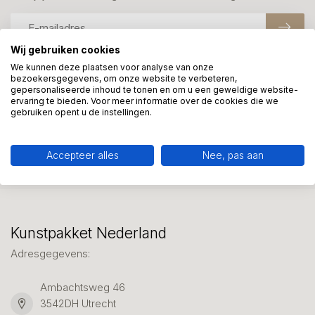
Wij gebruiken cookies
We kunnen deze plaatsen voor analyse van onze
bezoekersgegevens, om onze website te verbeteren,
Meer informatie?
gepersonaliseerde inhoud te tonen en om u een geweldige website-
We helpen graag met uw keuze of geven advies, bel of app
ervaring te bieden. Voor meer informatie over de cookies die we
gebruiken opent u de instellingen.
ons 7 dagen per week: 06-23643267
Klantenservice
Accepteer alles
Nee, pas aan
Kunstpakket Nederland
Adresgegevens:
Ambachtsweg 46
3542DH Utrecht