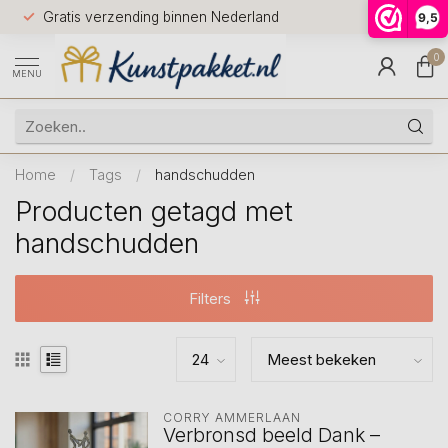
Voor 12.0
Gratis verzending binnen Nederland
9,5
9.5
huis
0
MENU
Home
/
Tags
/
handschudden
Producten getagd met
handschudden
Filters
CORRY AMMERLAAN
Verbronsd beeld Dank –