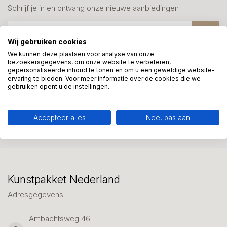
Schrijf je in en ontvang onze nieuwe aanbiedingen
Wij gebruiken cookies
We kunnen deze plaatsen voor analyse van onze
bezoekersgegevens, om onze website te verbeteren,
gepersonaliseerde inhoud te tonen en om u een geweldige website-
Meer informatie?
ervaring te bieden. Voor meer informatie over de cookies die we
We helpen graag met uw keuze of geven advies, bel of app
gebruiken opent u de instellingen.
ons 7 dagen per week: 06-23643267
Accepteer alles
Nee, pas aan
Klantenservice
Kunstpakket Nederland
Adresgegevens:
Ambachtsweg 46