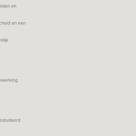
elden en
cheid en een
elijk
nwerking
estudeerd