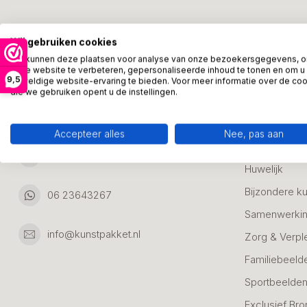
Kunstpakket Nederland
Categori
Wij gebruiken cookies
Adresgegevens:
Zakelijke Ca
We kunnen deze plaatsen voor analyse van onze bezoekersgegevens, 
onze website te verbeteren, gepersonaliseerde inhoud te tonen en om u
Bedanken
9,5
geweldige website-ervaring te bieden. Voor meer informatie over de co
Ambachtsweg 46
die we gebruiken opent u de instellingen.
Jubileum & A
3542DH Utrecht
Nederland
Alle Bronzen
Accepteer alles
Nee, pas aan
Geslaagd
06 23643267
Huwelijk
Bijzondere k
06 23643267
Samenwerkin
info@kunstpakket.nl
Zorg & Verpl
Familiebeeld
Sportbeelde
Exclusief Bro