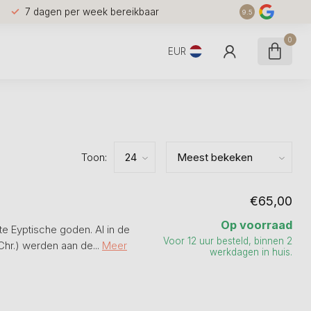
7 dagen per week bereikbaar
9.5
0
EUR
Toon:
€65,00
Op voorraad
e Eyptische goden. Al in de
Voor 12 uur besteld, binnen 2
Chr.) werden aan de...
Meer
werkdagen in huis.