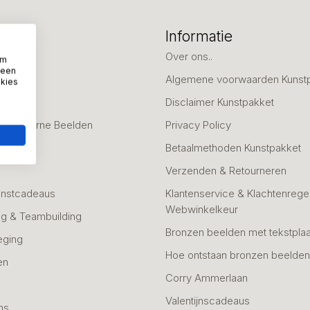
eën
Informatie
deaus
Over ons..
om
 een
Algemene voorwaarden Kunst
okies
fscheid
Disclaimer Kunstpakket
 & Moderne Beelden
Privacy Policy
Betaalmethoden Kunstpakket
Verzenden & Retourneren
unstcadeaus
Klantenservice & Klachtenregel
Webwinkelkeur
g & Teambuilding
Bronzen beelden met tekstplaa
eging
Hoe ontstaan bronzen beelde
en
Corry Ammerlaan
n
Valentijnscadeaus
ns