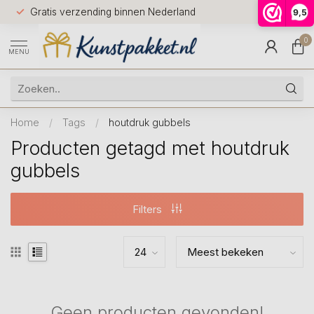
Voor 12.0
Gratis verzending binnen Nederland
9,5
9.5
huis
0
MENU
Home
/
Tags
/
houtdruk gubbels
Producten getagd met houtdruk
gubbels
Filters
Geen producten gevonden!