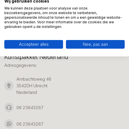
Wij gebruiken cookies
We helpen graag met uw keuze of geven advies, bel of app
ons 7 dagen per week: 06-23643267
We kunnen deze plaatsen voor analyse van onze
bezoekersgegevens, om onze website te verbeteren,
gepersonaliseerde inhoud te tonen en om u een geweldige website-
ervaring te bieden. Voor meer informatie over de cookies die we
Klantenservice
gebruiken opent u de instellingen.
Accepteer alles
Nee, pas aan
Kunstpakket Nederland
Adresgegevens:
Ambachtsweg 46
3542DH Utrecht
Nederland
06 23643267
06 23643267