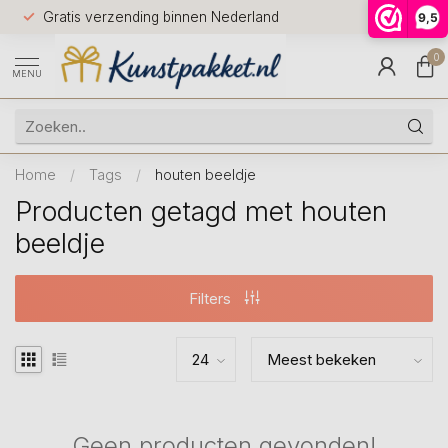
Voor 12.0
Gratis verzending binnen Nederland
9,5
9.5
huis
0
MENU
Home
/
Tags
/
houten beeldje
Producten getagd met houten
beeldje
Filters
Geen producten gevonden!