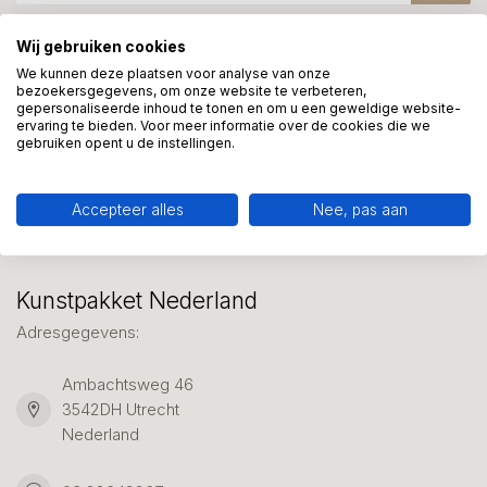
Wij gebruiken cookies
Meer informatie?
We kunnen deze plaatsen voor analyse van onze
bezoekersgegevens, om onze website te verbeteren,
We helpen graag met uw keuze of geven advies, bel of app
gepersonaliseerde inhoud te tonen en om u een geweldige website-
ons 7 dagen per week: 06-23643267
ervaring te bieden. Voor meer informatie over de cookies die we
gebruiken opent u de instellingen.
Klantenservice
Accepteer alles
Nee, pas aan
Kunstpakket Nederland
Adresgegevens:
Ambachtsweg 46
3542DH Utrecht
Nederland