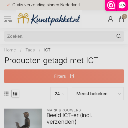
Voor 12.0
Gratis verzending binnen Nederland
9,5
9.5
huis
0
MENU
Home
/
Tags
/
ICT
Producten getagd met ICT
Filters
MARK BROUWERS
Beeld ICT-er (incl.
verzenden)