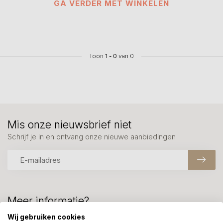
GA VERDER MET WINKELEN
Toon
1
-
0
van 0
Mis onze nieuwsbrief niet
Schrijf je in en ontvang onze nieuwe aanbiedingen
Meer informatie?
We helpen graag met uw keuze of geven advies, bel of app
Wij gebruiken cookies
ons 7 dagen per week: 06-23643267