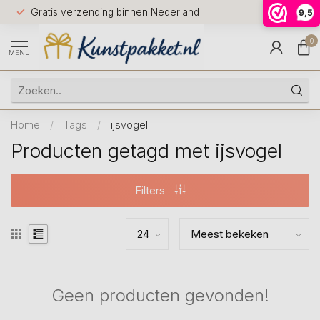
Voor 12.0
Gratis verzending binnen Nederland
9,5
9.5
huis
0
MENU
Home
/
Tags
/
ijsvogel
Producten getagd met ijsvogel
Filters
Geen producten gevonden!