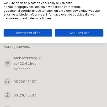
We kunnen deze plaatsen voor analyse van onze
bezoekersgegevens, om onze website te verbeteren,
gepersonaliseerde inhoud te tonen en om u een geweldige website-
Klantenservice
ervaring te bieden. Voor meer informatie over de cookies die we
gebruiken opent u de instellingen.
Accepteer alles
Nee, pas aan
Kunstpakket Nederland
Adresgegevens:
Ambachtsweg 46
3542DH Utrecht
Nederland
06 23643267
06 23643267