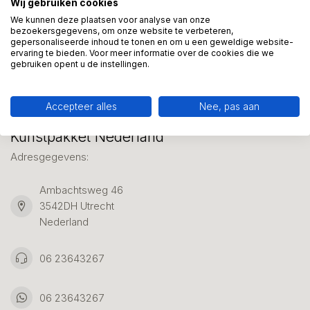
Wij gebruiken cookies
We helpen graag met uw keuze of geven advies, bel of app
ons 7 dagen per week: 06-23643267
We kunnen deze plaatsen voor analyse van onze
bezoekersgegevens, om onze website te verbeteren,
gepersonaliseerde inhoud te tonen en om u een geweldige website-
ervaring te bieden. Voor meer informatie over de cookies die we
Klantenservice
gebruiken opent u de instellingen.
Accepteer alles
Nee, pas aan
Kunstpakket Nederland
Adresgegevens:
Ambachtsweg 46
3542DH Utrecht
Nederland
06 23643267
06 23643267