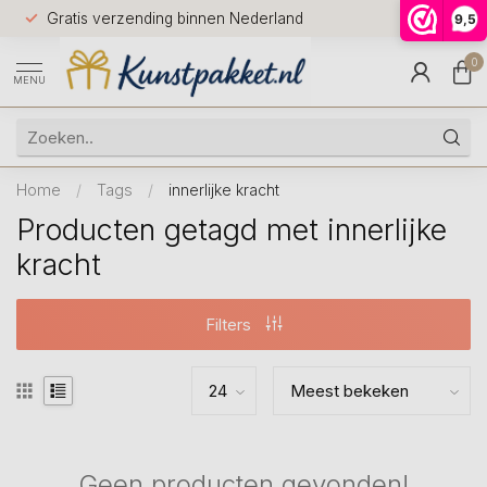
Voor 12.0
Gratis verzending binnen Nederland
9,5
9.5
huis
0
MENU
Home
/
Tags
/
innerlijke kracht
Producten getagd met innerlijke
kracht
Filters
Geen producten gevonden!