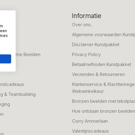
eën
Informatie
deaus
Over ons..
om
 een
Algemene voorwaarden Kunst
okies
fscheid
Disclaimer Kunstpakket
 & Moderne Beelden
Privacy Policy
Betaalmethoden Kunstpakket
Verzenden & Retourneren
unstcadeaus
Klantenservice & Klachtenregel
Webwinkelkeur
g & Teambuilding
Bronzen beelden met tekstplaa
eging
Hoe ontstaan bronzen beelde
en
Corry Ammerlaan
n
Valentijnscadeaus
ns