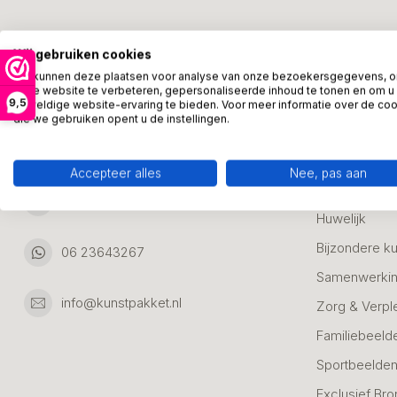
Kunstpakket Nederland
Categori
Wij gebruiken cookies
Adresgegevens:
Zakelijke Ca
We kunnen deze plaatsen voor analyse van onze bezoekersgegevens, 
onze website te verbeteren, gepersonaliseerde inhoud te tonen en om u
Bedanken
9,5
geweldige website-ervaring te bieden. Voor meer informatie over de co
Ambachtsweg 46
die we gebruiken opent u de instellingen.
Jubileum & A
3542DH Utrecht
Nederland
Alle Bronzen
Accepteer alles
Nee, pas aan
Geslaagd
06 23643267
Huwelijk
Bijzondere k
06 23643267
Samenwerkin
info@kunstpakket.nl
Zorg & Verpl
Familiebeeld
Sportbeelde
Exclusief Bro