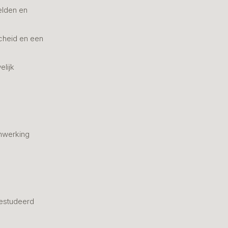
elden en
cheid en een
elijk
nwerking
estudeerd