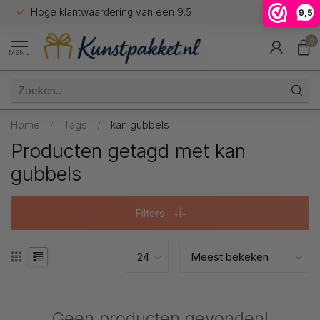
Hoge klantwaardering van een 9.5
Gratis ve
9,5
9.5
0
MENU
Home
/
Tags
/
kan gubbels
Producten getagd met kan
gubbels
Filters
Geen producten gevonden!