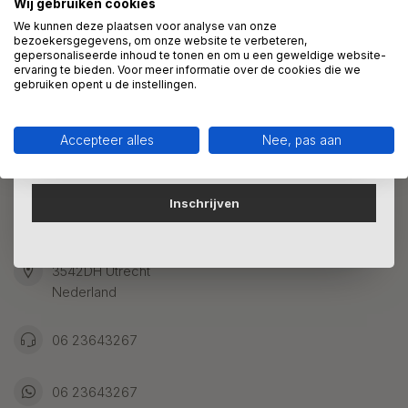
Wij gebruiken cookies
We helpen graag met uw keuze of geven advies, bel of app
Direct 10% korting op je bestelling
ons 7 dagen per week: 06-23643267
We kunnen deze plaatsen voor analyse van onze
bezoekersgegevens, om onze website te verbeteren,
gepersonaliseerde inhoud te tonen en om u een geweldige website-
Schrijf je in voor onze nieuwsbrief om op de hoogte te
ervaring te bieden. Voor meer informatie over de cookies die we
Klantenservice
blijven over onze nieuwe producten, en ontvang 10%
gebruiken opent u de instellingen.
korting op je aankoop! 😀
Accepteer alles
Nee, pas aan
Kunstpakket Nederland
Inschrijven
Adresgegevens:
Ambachtsweg 46
3542DH Utrecht
Nederland
06 23643267
06 23643267