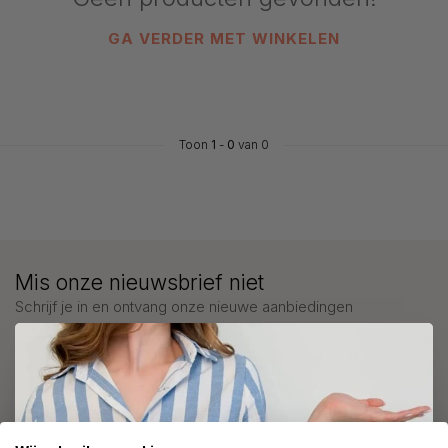
GA VERDER MET WINKELEN
Toon
1
-
0
van 0
Mis onze nieuwsbrief niet
Schrijf je in en ontvang onze nieuwe aanbiedingen
Meer informatie?