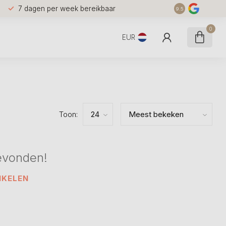
7 dagen per week bereikbaar
9.5
0
EUR
Toon:
evonden!
NKELEN