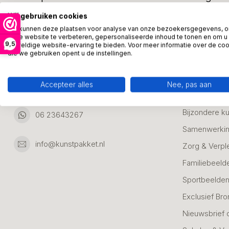
Adresgegevens:
Zakelijke Ca
Wij gebruiken cookies
Bedanken
We kunnen deze plaatsen voor analyse van onze bezoekersgegevens, 
Ambachtsweg 46
onze website te verbeteren, gepersonaliseerde inhoud te tonen en om u
9,5
Jubileum & A
geweldige website-ervaring te bieden. Voor meer informatie over de co
3542DH Utrecht
die we gebruiken opent u de instellingen.
Nederland
Alle Bronzen
Geslaagd
Accepteer alles
Nee, pas aan
06 23643267
Huwelijk
Bijzondere k
06 23643267
Samenwerkin
info@kunstpakket.nl
Zorg & Verpl
Familiebeeld
Sportbeelde
Exclusief Bro
Nieuwsbrief 