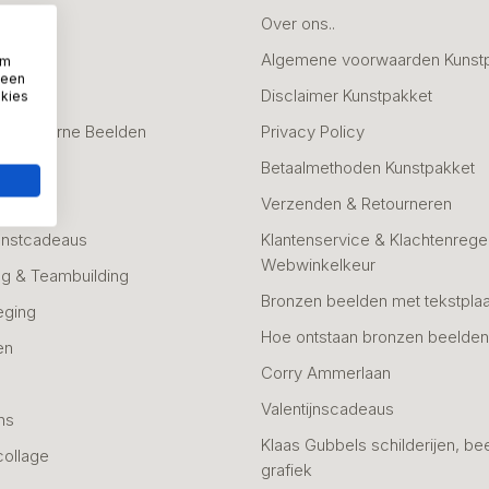
deaus
Over ons..
Algemene voorwaarden Kunst
om
 een
fscheid
Disclaimer Kunstpakket
okies
 & Moderne Beelden
Privacy Policy
Betaalmethoden Kunstpakket
Verzenden & Retourneren
unstcadeaus
Klantenservice & Klachtenregel
Webwinkelkeur
g & Teambuilding
Bronzen beelden met tekstplaa
eging
Hoe ontstaan bronzen beelde
en
Corry Ammerlaan
n
Valentijnscadeaus
ns
Klaas Gubbels schilderijen, be
collage
grafiek