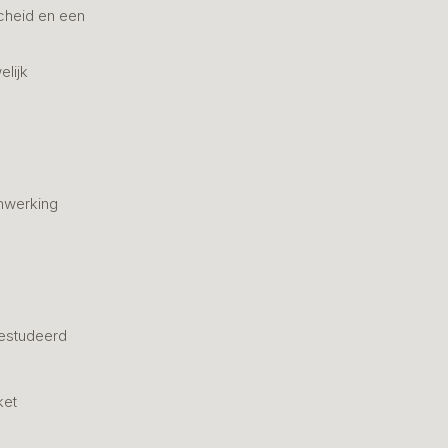
cheid en een
elijk
nwerking
estudeerd
ket