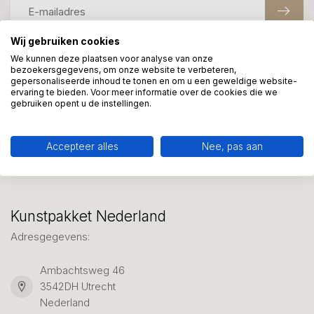
Wij gebruiken cookies
We kunnen deze plaatsen voor analyse van onze
Meer informatie?
bezoekersgegevens, om onze website te verbeteren,
gepersonaliseerde inhoud te tonen en om u een geweldige website-
We helpen graag met uw keuze of geven advies, bel of app
ervaring te bieden. Voor meer informatie over de cookies die we
ons 7 dagen per week: 06-23643267
gebruiken opent u de instellingen.
Klantenservice
Accepteer alles
Nee, pas aan
Kunstpakket Nederland
Adresgegevens:
Ambachtsweg 46
3542DH Utrecht
Nederland