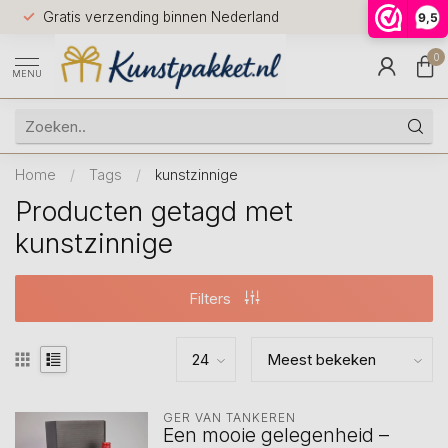
Voor 12.0
Gratis verzending binnen Nederland
9,5
9.5
huis
0
MENU
Home
/
Tags
/
kunstzinnige
Producten getagd met
kunstzinnige
Filters
GER VAN TANKEREN
Een mooie gelegenheid –