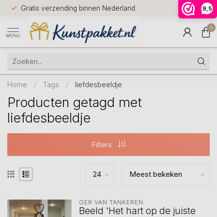
Voor 12.0
Gratis verzending binnen Nederland
9,5
9.5
huis
0
MENU
Home
/
Tags
/
liefdesbeeldje
Producten getagd met
liefdesbeeldje
Filters
GER VAN TANKEREN
Beeld 'Het hart op de juiste