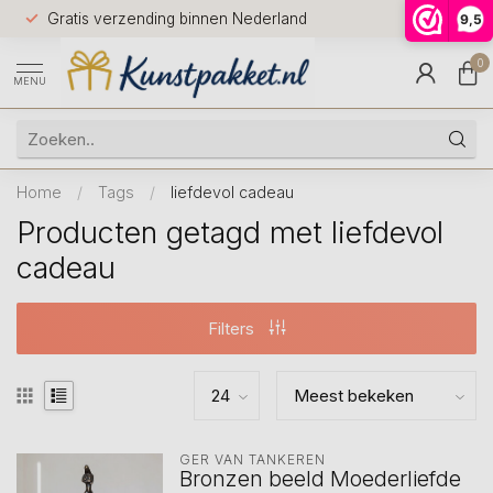
Voor 12.0
Gratis verzending binnen Nederland
9,5
9.5
huis
0
MENU
Home
/
Tags
/
liefdevol cadeau
Producten getagd met liefdevol
cadeau
Filters
GER VAN TANKEREN
Bronzen beeld Moederliefde