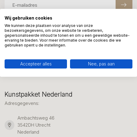
Wij gebruiken cookies
We kunnen deze plaatsen voor analyse van onze
Meer informatie?
bezoekersgegevens, om onze website te verbeteren,
gepersonaliseerde inhoud te tonen en om u een geweldige website-
We helpen graag met uw keuze of geven advies, bel of app
ervaring te bieden. Voor meer informatie over de cookies die we
ons 7 dagen per week: 06-23643267
gebruiken opent u de instellingen.
Klantenservice
Accepteer alles
Nee, pas aan
Kunstpakket Nederland
Adresgegevens:
Ambachtsweg 46
3542DH Utrecht
Nederland