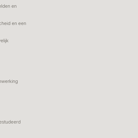
elden en
cheid en een
elijk
nwerking
estudeerd