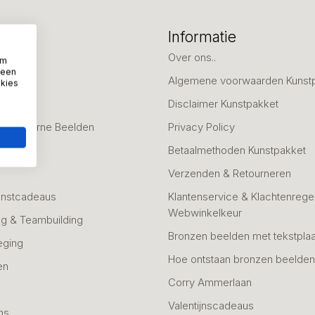
eën
Informatie
deaus
Over ons..
om
 een
Algemene voorwaarden Kunst
okies
fscheid
Disclaimer Kunstpakket
 & Moderne Beelden
Privacy Policy
Betaalmethoden Kunstpakket
Verzenden & Retourneren
unstcadeaus
Klantenservice & Klachtenregel
Webwinkelkeur
g & Teambuilding
Bronzen beelden met tekstplaa
eging
Hoe ontstaan bronzen beelde
en
Corry Ammerlaan
n
Valentijnscadeaus
ns