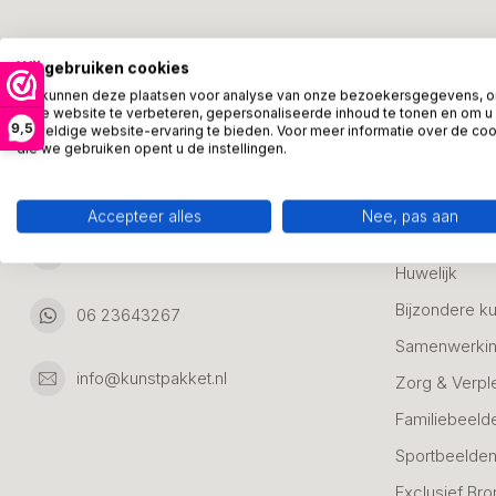
Kunstpakket Nederland
Categori
Wij gebruiken cookies
Adresgegevens:
Zakelijke Ca
We kunnen deze plaatsen voor analyse van onze bezoekersgegevens, 
onze website te verbeteren, gepersonaliseerde inhoud te tonen en om u
Bedanken
9,5
geweldige website-ervaring te bieden. Voor meer informatie over de co
Ambachtsweg 46
die we gebruiken opent u de instellingen.
Jubileum & A
3542DH Utrecht
Nederland
Alle Bronzen
Accepteer alles
Nee, pas aan
Geslaagd
06 23643267
Huwelijk
Bijzondere k
06 23643267
Samenwerkin
info@kunstpakket.nl
Zorg & Verpl
Familiebeeld
Sportbeelde
Exclusief Bro