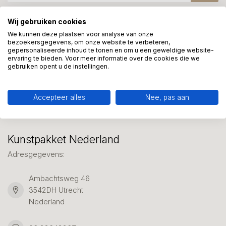
Wij gebruiken cookies
Meer informatie?
We kunnen deze plaatsen voor analyse van onze
bezoekersgegevens, om onze website te verbeteren,
We helpen graag met uw keuze of geven advies, bel of app
gepersonaliseerde inhoud te tonen en om u een geweldige website-
ons 7 dagen per week: 06-23643267
ervaring te bieden. Voor meer informatie over de cookies die we
gebruiken opent u de instellingen.
Klantenservice
Accepteer alles
Nee, pas aan
Kunstpakket Nederland
Adresgegevens:
Ambachtsweg 46
3542DH Utrecht
Nederland