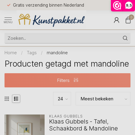
Voor 12.0
Gratis verzending binnen Nederland
9,5
9.5
huis
0
MENU
Home
/
Tags
/
mandoline
Producten getagd met mandoline
Filters
KLAAS GUBBELS
Klaas Gubbels - Tafel,
Schaakbord & Mandoline