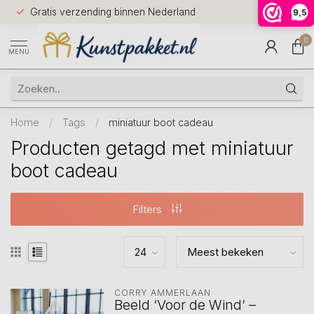
Voor 12.0
Gratis verzending binnen Nederland
9,5
9.5
huis
0
MENU
Home
/
Tags
/
miniatuur boot cadeau
Producten getagd met miniatuur
boot cadeau
Filters
CORRY AMMERLAAN
Beeld ‘Voor de Wind’ –