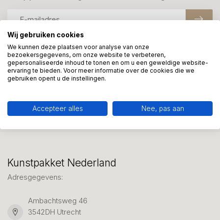
Wij gebruiken cookies
We kunnen deze plaatsen voor analyse van onze
bezoekersgegevens, om onze website te verbeteren,
Meer informatie?
gepersonaliseerde inhoud te tonen en om u een geweldige website-
We helpen graag met uw keuze of geven advies, bel of app
ervaring te bieden. Voor meer informatie over de cookies die we
gebruiken opent u de instellingen.
ons 7 dagen per week: 06-23643267
Klantenservice
Accepteer alles
Nee, pas aan
Kunstpakket Nederland
Adresgegevens:
Ambachtsweg 46
3542DH Utrecht