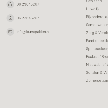
Geslaagd
06 23643267
Huwelijk
Bijzondere k
06 23643267
Samenwerkin
info@kunstpakket.nl
Zorg & Verpl
Familiebeeld
Sportbeelde
Exclusief Bro
Nieuwsbrief 
Schalen & V
Zomerse aan