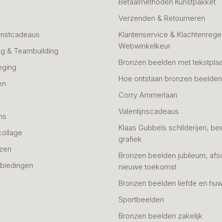
Betaalmethoden Kunstpakket
Verzenden & Retourneren
unstcadeaus
Klantenservice & Klachtenregel
Webwinkelkeur
g & Teambuilding
Bronzen beelden met tekstplaa
eging
Hoe ontstaan bronzen beelde
en
Corry Ammerlaan
n
Valentijnscadeaus
ns
Klaas Gubbels schilderijen, be
collage
grafiek
azen
Bronzen beelden jubileum, afs
biedingen
nieuwe toekomst
Bronzen beelden liefde en huw
Sportbeelden
Bronzen beelden zakelijk