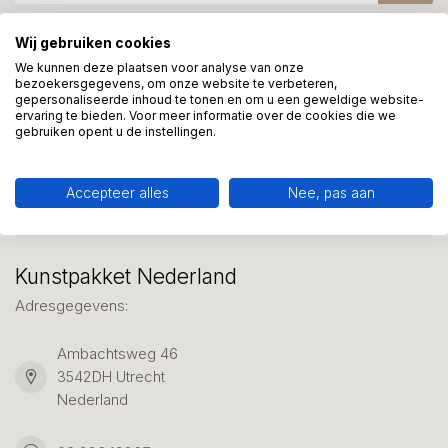
Wij gebruiken cookies
Meer informatie?
We kunnen deze plaatsen voor analyse van onze
bezoekersgegevens, om onze website te verbeteren,
We helpen graag met uw keuze of geven advies, bel of app
gepersonaliseerde inhoud te tonen en om u een geweldige website-
ons 7 dagen per week: 06-23643267
ervaring te bieden. Voor meer informatie over de cookies die we
gebruiken opent u de instellingen.
Klantenservice
Accepteer alles
Nee, pas aan
Kunstpakket Nederland
Adresgegevens:
Ambachtsweg 46
3542DH Utrecht
Nederland