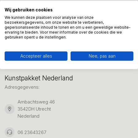
Wij gebruiken cookies
Meer informatie?
We kunnen deze plaatsen voor analyse van onze
We helpen graag met uw keuze of geven advies, bel of app
bezoekersgegevens, om onze website te verbeteren,
ons 7 dagen per week: 06-23643267
gepersonaliseerde inhoud te tonen en om u een geweldige website-
ervaring te bieden. Voor meer informatie over de cookies die we
gebruiken opent u de instellingen.
Klantenservice
Accepteer alles
Nee, pas aan
Kunstpakket Nederland
Adresgegevens:
Ambachtsweg 46
3542DH Utrecht
Nederland
06 23643267