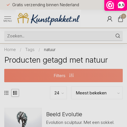
Voor 12.0
Gratis verzending binnen Nederland
9,5
9.5
huis
0
MENU
Home
/
Tags
/
natuur
Producten getagd met natuur
Filters
Beeld Evolutie
Evolution sculptuur. Met een sokkel.